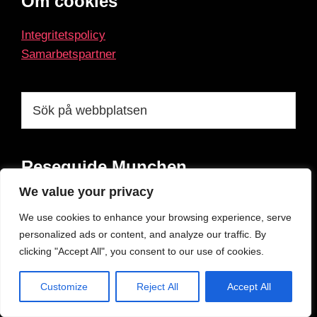
Footer
Om cookies
Integritetspolicy
Samarbetspartner
Sök
på
webbplatsen
Reseguide Munchen
We value your privacy
Här på Munchen.se har vi samlat alla våra bästa
We use cookies to enhance your browsing experience, serve
restips om München. Allt från trevliga boenden,
personalized ads or content, and analyze our traffic. By
historiska sevärdheter till moderiktig shopping samt
clicking "Accept All", you consent to our use of cookies.
läckra mat och dryckesupplevelser på trendiga
restauranger och barer.
Customize
Reject All
Accept All