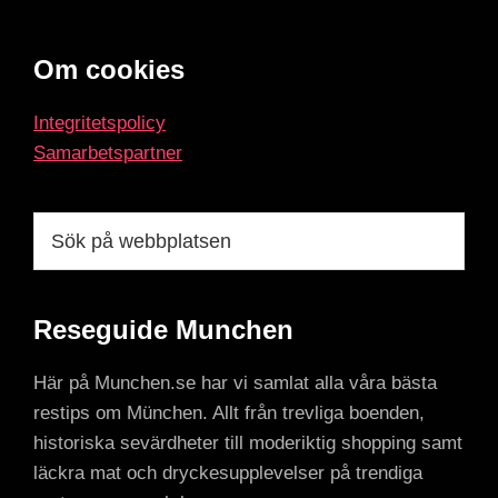
Footer
Om cookies
Integritetspolicy
Samarbetspartner
Sök
på
webbplatsen
Reseguide Munchen
Här på Munchen.se har vi samlat alla våra bästa
restips om München. Allt från trevliga boenden,
historiska sevärdheter till moderiktig shopping samt
läckra mat och dryckesupplevelser på trendiga